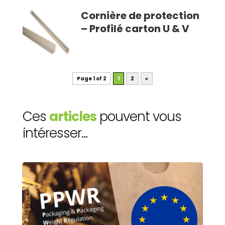
Cornière de protection
– Profilé carton U & V
Page 1 of 2
1
2
»
Ces
articles
pouvent vous
intéresser…